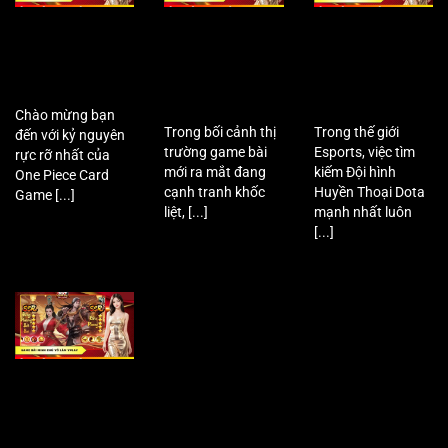
Sức hấp dẫn của
Khám phá siêu
Cách xây dựng đội
One Piece Card
phẩm chiến thuật
hình Huyền Thoại
Game trong cộng
Might & Magic
Dota mạnh nhất
đồng bài thủ 2026
Fates TCG vừa ra
để chinh phục
mắt
đỉnh cao
Chào mừng bạn
Trong bối cảnh thị
Trong thế giới
đến với kỷ nguyên
trường game bài
Esports, việc tìm
rực rỡ nhất của
mới ra mắt đang
kiếm Đội hình
One Piece Card
cạnh tranh khốc
Huyền Thoại Dota
Game [...]
liệt, [...]
mạnh nhất luôn
[...]
Đánh giá chi tiết
Minh Chủ Võ Lâm
VPlay tựa game
bài kiếm hiệp độc
đáo