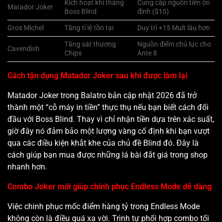
Kích hoạt khi thắng
Cung cấp nguồn tiền ổn
Matador Joker
Boss Blind
định ($10)
Gros Michel
Tăng tỉ lệ tồn tại
Duy trì +15 Mult lâu hơn
Tăng sát thương
Nguồn điểm chủ lực cho
Cavendish
Chips
Ante 8
Cách tận dụng Matador Joker sau khi được làm lại
Matador Joker trong Balatro bản cập nhật 2026 đã trở
thành một “cỗ máy in tiền” thực thụ nếu bạn biết cách đối
đầu với Boss Blind. Thay vì chỉ nhận tiền dựa trên xác suất,
giờ đây nó đảm bảo một lượng vàng cố định khi bạn vượt
qua các điều kiện khắt khe của chủ đề Blind đó. Đây là
cách giúp bạn mua được những lá bài đắt giá trong shop
nhanh hơn.
Combo Joker mới giúp chinh phục Endless Mode dễ dàng
Việc chinh phục mốc điểm hàng tỷ trong Endless Mode
không còn là điều quá xa vời. Trình tự phối hợp combo tối