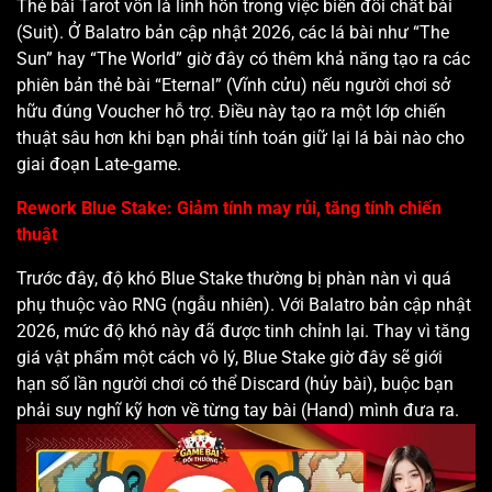
Thẻ bài Tarot vốn là linh hồn trong việc biến đổi chất bài
(Suit). Ở Balatro bản cập nhật 2026, các lá bài như “The
Sun” hay “The World” giờ đây có thêm khả năng tạo ra các
phiên bản thẻ bài “Eternal” (Vĩnh cửu) nếu người chơi sở
hữu đúng Voucher hỗ trợ. Điều này tạo ra một lớp chiến
thuật sâu hơn khi bạn phải tính toán giữ lại lá bài nào cho
giai đoạn Late-game.
Rework Blue Stake: Giảm tính may rủi, tăng tính chiến
thuật
Trước đây, độ khó Blue Stake thường bị phàn nàn vì quá
phụ thuộc vào RNG (ngẫu nhiên). Với Balatro bản cập nhật
2026, mức độ khó này đã được tinh chỉnh lại. Thay vì tăng
giá vật phẩm một cách vô lý, Blue Stake giờ đây sẽ giới
hạn số lần người chơi có thể Discard (hủy bài), buộc bạn
phải suy nghĩ kỹ hơn về từng tay bài (Hand) mình đưa ra.