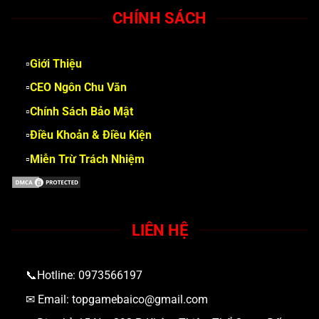
CHÍNH SÁCH
▫️
Giới Thiệu
▫️
CEO Ngôn Chu Văn
▫️
Chính Sách Bảo Mật
▫️
Điều Khoản & Điều Kiện
▫️
Miễn Trừ Trách Nhiệm
LIÊN HỆ
📞Hotline: 0973566197
✉ Email:
topgamebaico@gmail.com