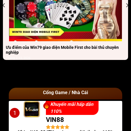
Ưu điểm của Win79 giao diện Mobile First cho bài thủ chuyên
nghiệp
Tháng 2 13, 2026
Cổng Game / Nhà Cái
Khuyến mãi hấp dẫn
110%
1
VIN88