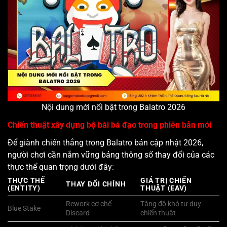
Nội dung mới nổi bật trong Balatro 2026
Chiến thuật xây dựng bộ bài bá đạo trong phiên bản mới
Để giành chiến thắng trong Balatro bản cập nhật 2026,
người chơi cần nắm vững bảng thông số thay đổi của các
thực thể quan trọng dưới đây:
THỰC THỂ
GIÁ TRỊ CHIẾN
THAY ĐỔI CHÍNH
(ENTITY)
THUẬT (EAV)
Rework cơ chế
Tăng độ khó tư duy
Blue Stake
Discard
chiến thuật