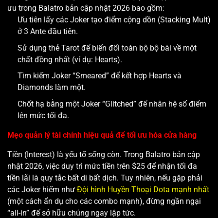
ưu trong Balatro bản cập nhật 2026 bao gồm:
Ưu tiên lấy các Joker tạo điểm cộng dồn (Stacking Mult)
ở 3 Ante đầu tiên.
Sử dụng thẻ Tarot để biến đổi toàn bộ bộ bài về một
chất đồng nhất (ví dụ: Hearts).
Tìm kiếm Joker “Smeared” để kết hợp Hearts và
Diamonds làm một.
Chốt hạ bằng một Joker “Glitched” để nhân hệ số điểm
lên mức tối đa.
Mẹo quản lý tài chính hiệu quả để tối ưu hóa cửa hàng
Tiền (Interest) là yếu tố sống còn. Trong Balatro bản cập
nhật 2026, việc duy trì mức tiền trên $25 để nhận tối đa
tiền lãi là quy tắc bất di bất dịch. Tuy nhiên, nếu gặp phải
các Joker hiếm như
Đội hình Huyền Thoại Dota mạnh nhất
(một cách ẩn dụ cho các combo mạnh), đừng ngần ngại
“all-in” để sở hữu chúng ngay lập tức.