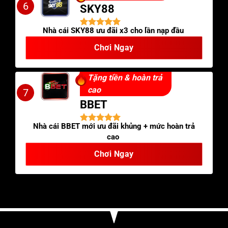
6
SKY88
Nhà cái SKY88 ưu đãi x3 cho lần nạp đầu
Chơi Ngay
Tặng tiền & hoàn trả
cao
7
BBET
Nhà cái BBET mới ưu đãi khủng + mức hoàn trả
cao
Chơi Ngay