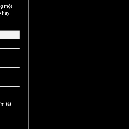
ng một
o hay
ím tắt