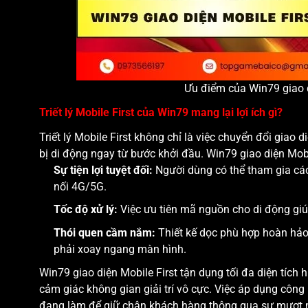
Ưu điểm của Win79 giao d
Triết lý Mobile First của Win79 mang lại lợi ích gì?
Triết lý Mobile First không chỉ là việc chuyển đổi giao d
bị di động ngay từ bước khởi đầu. Win79 giao diện Mobil
Sự tiện lợi tuyệt đối:
Người dùng có thể tham gia các 
nối 4G/5G.
Tốc độ xử lý:
Việc ưu tiên mã nguồn cho di động giúp
Thói quen cầm nắm:
Thiết kế dọc phù hợp hoàn hảo v
phải xoay ngang màn hình.
Win79 giao diện Mobile First tận dụng tối đa diện tích
cảm giác không gian giải trí vô cực. Việc áp dụng côn
đang làm để giữ chân khách hàng thông qua sự mượt 