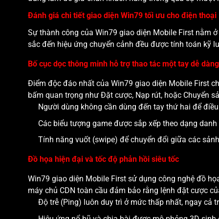
Đánh giá chi tiết giao diện Win79 tối ưu cho điện thoại
Sự thành công của Win79 giao diện Mobile First nằm ở 
sắc đến hiệu ứng chuyển cảnh đều được tính toán kỹ l
Bố cục dọc thông minh hỗ trợ thao tác một tay dễ dàng
Điểm độc đáo nhất của Win79 giao diện Mobile First ch
bấm quan trọng như Đặt cược, Nạp rút, hoặc Chuyển sả
Người dùng không cần dùng đến tay thứ hai để điều
Các biểu tượng game được sắp xếp theo dạng danh
Tính năng vuốt (swipe) để chuyển đổi giữa các sảnh
Đồ họa hiện đại và tốc độ phản hồi siêu tốc
Win79 giao diện Mobile First sử dụng công nghệ đồ họa
máy chủ CDN toàn cầu đảm bảo rằng lệnh đặt cược của 
Độ trễ (Ping) luôn duy trì ở mức thấp nhất, ngay cả 
Hiệu ứng nổ hũ và chia bài được mô phỏng 3D sinh 